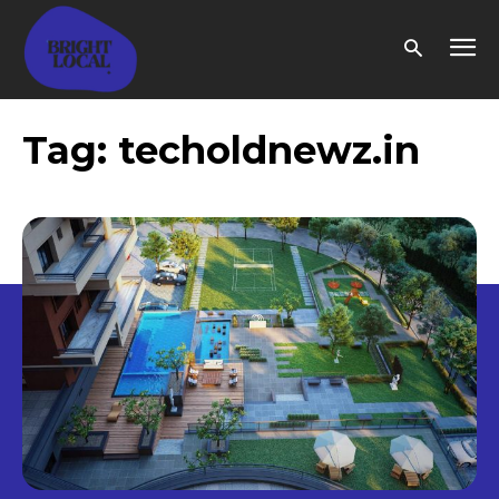
Tag:
techoldnewz.in