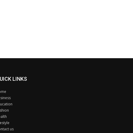
UICK LINKS
ome
siness
ucation
shion
alth
festyle
ntact us