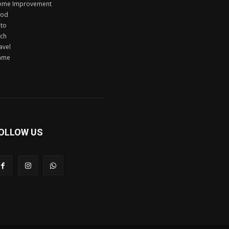
ome Improvement
ood
to
ch
avel
ame
OLLOW US