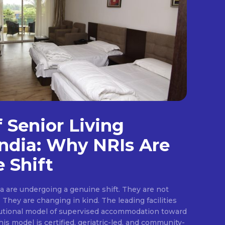
f Senior Living
ndia: Why NRIs Are
 Shift
ia are undergoing a genuine shift. They are not
They are changing in kind. The leading facilities
tutional model of supervised accommodation toward
is model is certified, geriatric-led, and community-