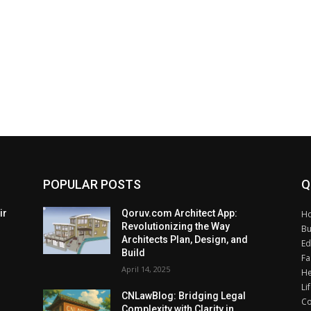
POPULAR POSTS
Q
ir
Qoruv.com Architect App:
H
Revolutionizing the Way
Bu
Architects Plan, Design, and
Ed
Build
Fa
April 14, 2025
He
Li
CNLawBlog: Bridging Legal
Co
Complexity with Clarity in