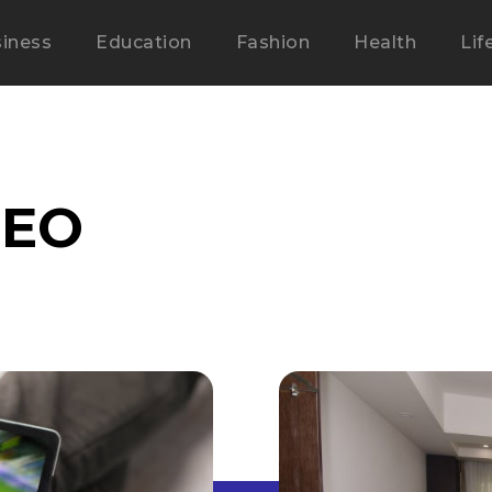
iness
Education
Fashion
Health
Lif
SEO