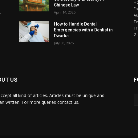
H
Chinese Law
F
April 14, 2025
r
Au
Te
How to Handle Dental
Tr
Emergencies with a Dentist in
G
Dwarka
July 30, 2025
OUT US
F
ccept all kind of articles. Articles must be unique and
n written. For more queries contact us.