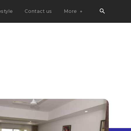
estyle
Contact us
More