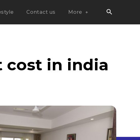
estyle
Contact us
More
 cost in india