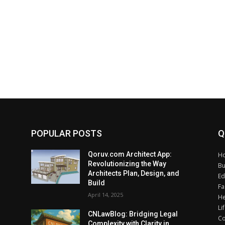
POPULAR POSTS
Q
Qoruv.com Architect App:
H
Revolutionizing the Way
Bu
Architects Plan, Design, and
Ed
Build
Fa
April 14, 2025
He
Li
CNLawBlog: Bridging Legal
Co
Complexity with Clarity in