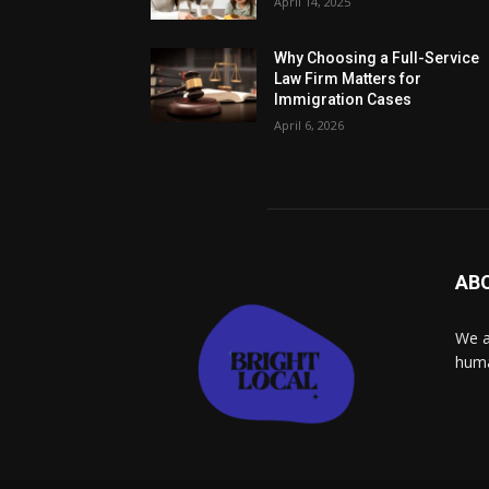
April 14, 2025
Why Choosing a Full-Service
Law Firm Matters for
Immigration Cases
April 6, 2026
AB
We a
huma