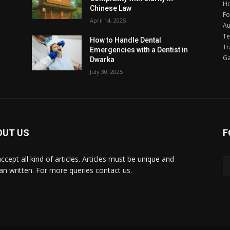
H
Chinese Law
F
April 14, 2025
Au
Te
How to Handle Dental
Tr
Emergencies with a Dentist in
G
Dwarka
July 30, 2025
OUT US
F
ccept all kind of articles. Articles must be unique and
n written. For more queries contact us.