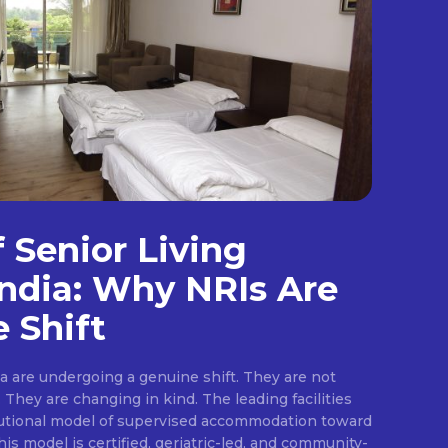
f Senior Living
ndia: Why NRIs Are
 Shift
ia are undergoing a genuine shift. They are not
They are changing in kind. The leading facilities
tutional model of supervised accommodation toward
is model is certified, geriatric-led, and community-