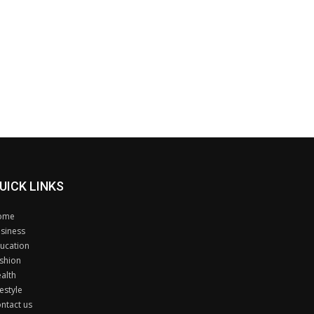
UICK LINKS
ome
siness
ucation
shion
alth
festyle
ntact us