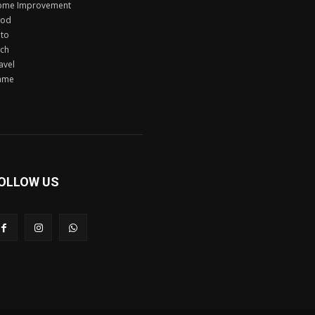
ome Improvement
ood
to
ch
avel
ame
OLLOW US