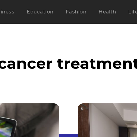
iness
Education
Fashion
Health
Lif
cancer treatment