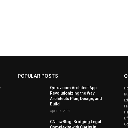
POPULAR POSTS
Q
e
Qoruv.com Architect App:
H
Revolutionizing the Way
Bu
Architects Plan, Design, and
Ed
Build
Fa
April 14, 2025
He
Li
CNLawBlog: Bridging Legal
Co
Complexity with Clarity in