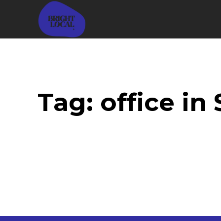
Home
Business
E
Tag:
office in