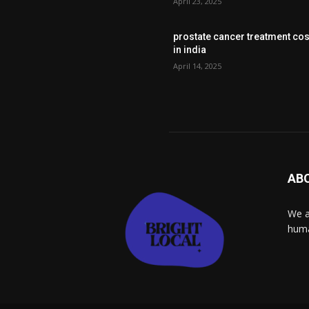
April 23, 2025
prostate cancer treatment cos
in india
April 14, 2025
AB
We a
huma