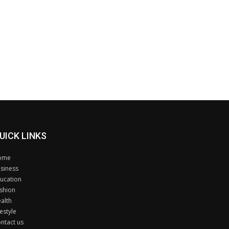
UICK LINKS
ome
siness
ucation
shion
alth
festyle
ntact us