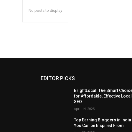
No posts to display
EDITOR PICKS
BrightLocal: The Smart Choic
for Affordable, Effective Local
SEO
April 14, 2025
Top Earning Bloggers in India
You Can be Inspired From