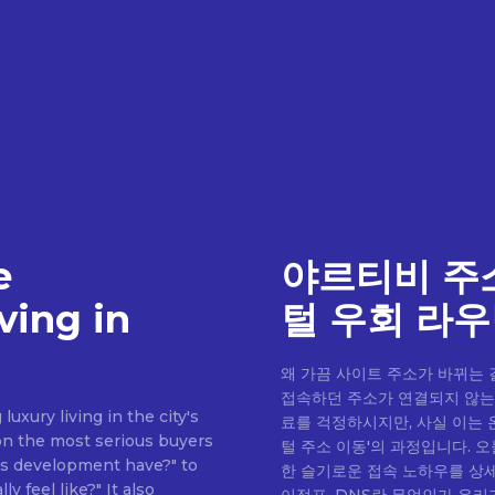
e
야르티비 주
ving in
털 우회 라우
왜 가끔 사이트 주소가 바뀌는
접속하던 주소가 연결되지 않는 
uxury living in the city's
료를 걱정하시지만, 사실 이는 
on the most serious buyers
털 주소 이동'의 과정입니다. 
his development have?" to
한 슬기로운 접속 노하우를 상세히 알려드립니다. DNS
ly feel like?" It also