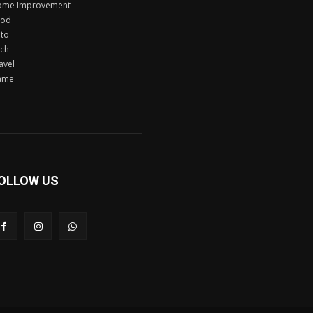
ome Improvement
ood
to
ch
avel
ame
OLLOW US