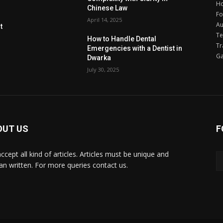
H
Chinese Law
F
April 14, 2025
Au
t
Te
How to Handle Dental
Tr
Emergencies with a Dentist in
G
Dwarka
July 30, 2025
OUT US
F
ccept all kind of articles. Articles must be unique and
n written. For more queries contact us.