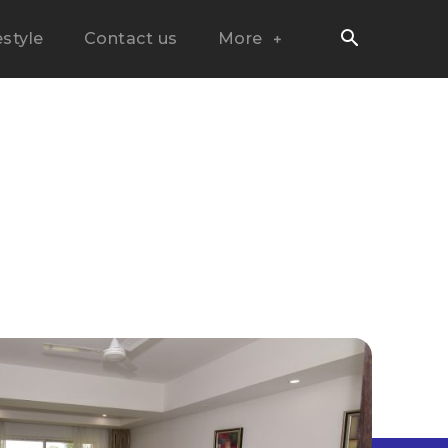
estyle
Contact us
More