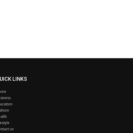
UICK LINKS
ome
siness
ucation
shion
alth
festyle
ntact us