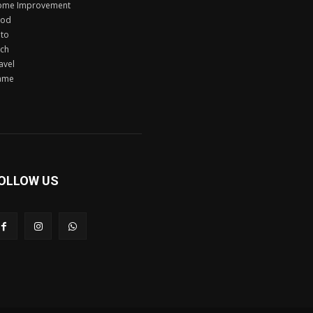
ome Improvement
ood
to
ch
avel
ame
OLLOW US