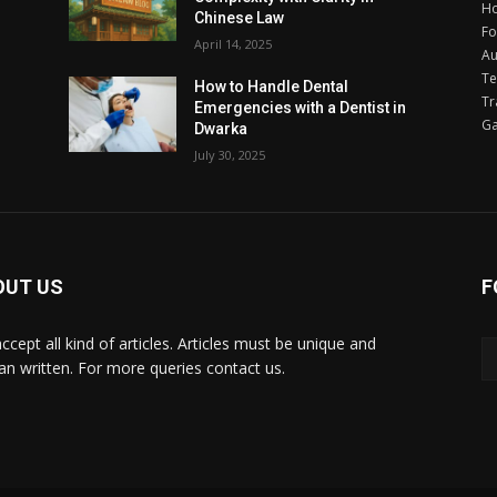
H
Chinese Law
F
April 14, 2025
Au
Te
How to Handle Dental
Tr
Emergencies with a Dentist in
G
Dwarka
July 30, 2025
OUT US
F
ccept all kind of articles. Articles must be unique and
n written. For more queries contact us.