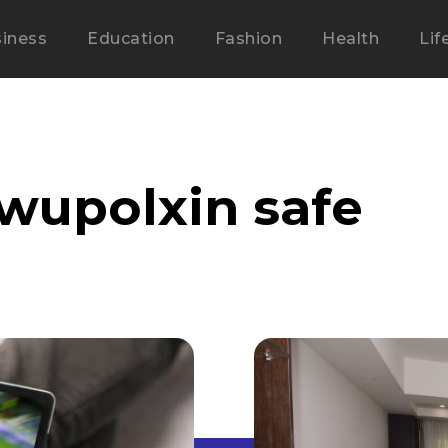
iness
Education
Fashion
Health
Lif
zwupolxin safe