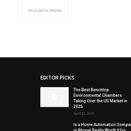
No posts to display
EDITOR PICKS
The Best Benchtop
Environmental Chambers
Taking Over the US Market in
2025
April 23, 2025
Is a Home Automation Compa
in Bhopal Really Worth It for