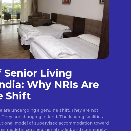
f Senior Living
ndia: Why NRIs Are
 Shift
ia are undergoing a genuine shift. They are not
They are changing in kind. The leading facilities
tutional model of supervised accommodation toward
is model is certified, geriatric-led, and community-