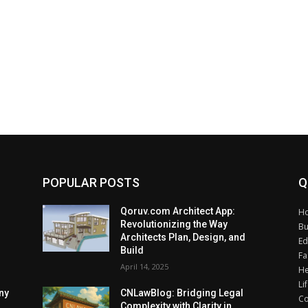
POPULAR POSTS
Q
Qoruv.com Architect App:
H
Revolutionizing the Way
Bu
Architects Plan, Design, and
Ed
Build
Fa
April 14, 2025
He
Li
ny
CNLawBlog: Bridging Legal
Co
Complexity with Clarity in