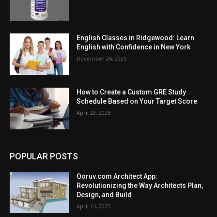
English Classes in Ridgewood: Learn
English with Confidence in New York
December 26, 2025
How to Crеatе a Custom GRE Study
Schеdulе Basеd on Your Targеt Scorе
April 23, 2025
POPULAR POSTS
Qoruv.com Architect App:
Revolutionizing the Way Architects Plan,
Design, and Build
April 14, 2025